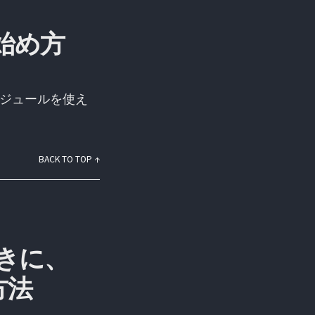
の始め方
vモジュールを使え
BACK TO TOP ↑
きに、
方法