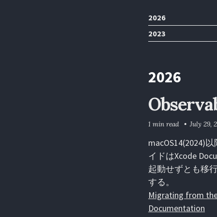
2026
2023
2026
Observa
1 min read
July 29, 
macOS14(20
イドはXcode Doc
起動せずとも移
する。
Migrating from the
Documentation