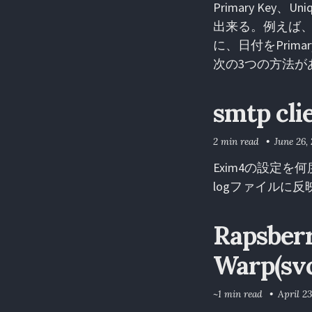
Primary Ke
出来る。例えば
に、日付をPrim
次の3つの方法が
smtp c
2 min read
June 26,
Exim4の設定
logファイルに
Rapsberr
Warp(s
~1 min read
April 23