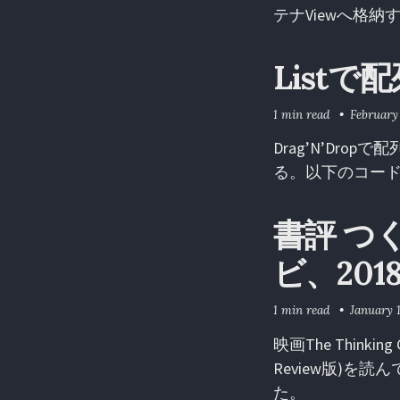
テナViewへ格納
List
1 min read
February
Drag’N’Dr
る。以下のコードで
書評 つ
ビ、2018
1 min read
January 
映画The Think
Review版)
た。