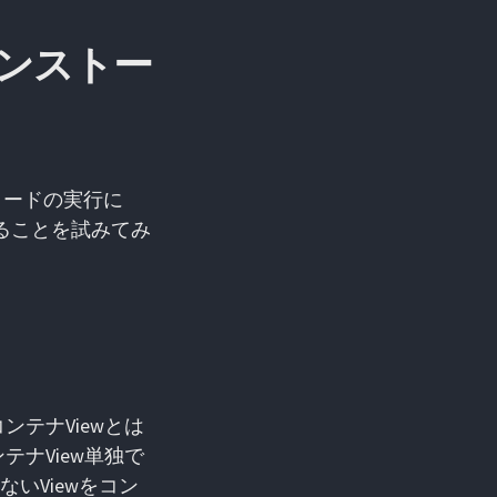
をインストー
コードの実行に
を計ることを試みてみ
ンテナViewとは
ある。コンテナView単独で
ないViewをコン