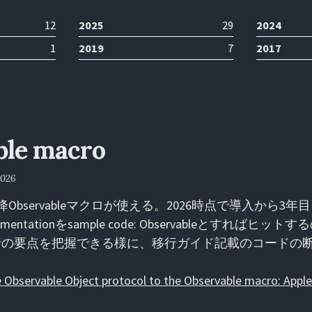
12
2025
29
2024
1
2019
7
2017
ble macro
2026
24)以降Observableマクロが使える。2026時点で導入から
umentationをsample code: Observableとすればヒット
行の要点を把握できる様に、移行ガイド記載のコードの
 Observable Object protocol to the Observable macro: Appl