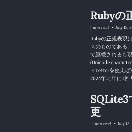
Rubyの
1 min read
July 19, 
Rubyの正規表現
スのものである。
で継続されるも現在
(Unicode ch
ィLetterを使えば/
2024年に年に
SQLi
更
~1 min read
July 12,