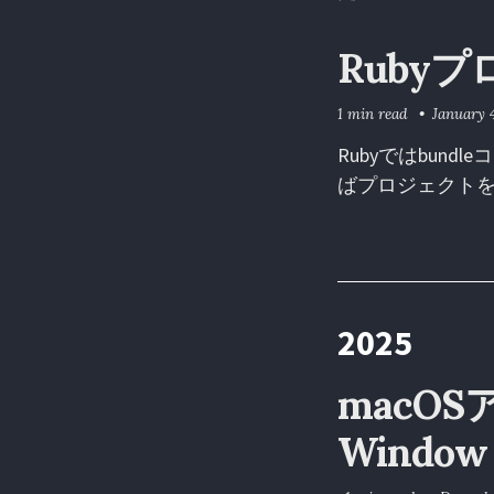
Ruby
1 min read
January 
Rubyではbun
ばプロジェクト
2025
macO
Windo