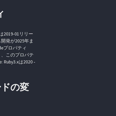
ィ
019-01リリー
発が2025年ま
deプロパティ
というと、このプロパテ
by3.xは2020 ‐
ードの変