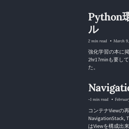
Python
ル
2 min read
March 9,
強化学習の本に掲
2hr17minも
た。
Naviga
~1 min read
February
コンテナViewの
NavigationStac
はViewを構成出