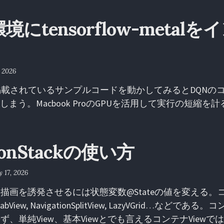
環境にtensorflow-metal
 2026
載されているサンプルコードを動かしてみるとDQNの
要してしまう。Macbook ProのGPUを活用して実行の短縮
tionStackの使い方
 17, 2026
再描画を誘発させるには状態変数@Stateの値を変える。コ
k, TabView, NavigationSplitView, LazyVGrid…などで
来ず、単純View、基本Viewとでも言えるコンテナViewでは