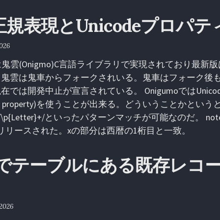
正規表現とUnicodeプロパテ
2026
は鬼雲(Onigmo)C言語ライブラリで実現されており最新版は2
鬼雲は鬼車からフォークされいる。鬼車はフォーク後も開
では開発中止が宣言されている。 OnigumoではUnico
aracter property)を使うことが出来る。どういうことか
\p{Letter}+/といったパターンマッチが可能なのだ。 note: Ru
1回リリースされた。xの部分は西暦の1桁目と一致。
te3でテーブルにある既存レコ
 2026