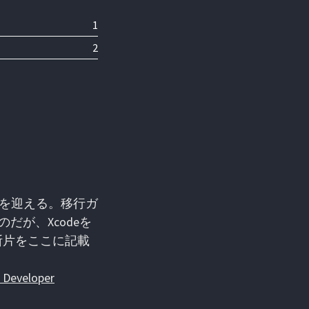
1
2
3年目を迎える。移行ガ
するのだが、Xcodeを
断片をここに記載
e Developer