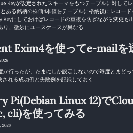
y、Unique Keyが設定されたスキーマをもつテーブルに対し
、とある銘柄の株価4本値をテーブルに格納後にレコード
ary Keyにしておけばレコードの重複を防ぎながら変更
あり、微妙にユースケースが異なる
lient Exim4を使ってe-mail
 2026
を何度か行ったが、たまにしか設定しないので毎度とまど
反映される成功例と失敗例を記録しておく
y Pi(Debian Linux 12)でClou
vc, cli)を使ってみる
, 2026