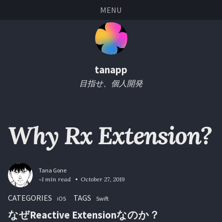
Skip
Skip
Skip
Skip
MENU
links
to
to
to
primary
content
footer
navigation
tanapp
目指せ、個人開発
Why Rx Extension?
Tana Gone
~1 min read
October 27, 2019
CATEGORIES
TAGS
iOS
Swift
なぜReactive Extensionなのか？