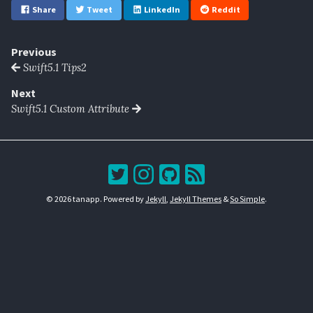
Share
Tweet
LinkedIn
Reddit
Previous
Swift5.1 Tips2
Next
Swift5.1 Custom Attribute
© 2026 tanapp. Powered by
Jekyll
,
Jekyll Themes
&
So Simple
.