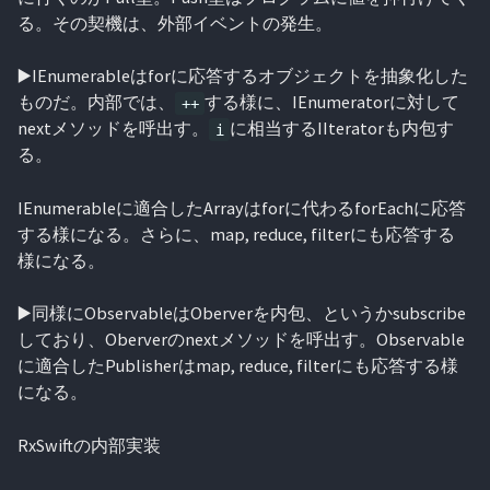
る。その契機は、外部イベントの発生。
▶️IEnumerableはforに応答するオブジェクトを抽象化した
ものだ。内部では、
する様に、IEnumeratorに対して
++
nextメソッドを呼出す。
に相当するIIteratorも内包す
i
る。
IEnumerableに適合したArrayはforに代わるforEachに応答
する様になる。さらに、map, reduce, filterにも応答する
様になる。
▶️同様にObservableはOberverを内包、というかsubscribe
しており、Oberverのnextメソッドを呼出す。Observable
に適合したPublisherはmap, reduce, filterにも応答する様
になる。
RxSwiftの内部実装