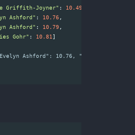
e Griffith-Joyner"
:
10.49
,
yn Ashford"
:
10.76
,
yn Ashford"
:
10.79
,
ies Gohr"
:
10.81
]
                                     
Evelyn Ashford": 10.76, "Evelyn Ashfo
                                     