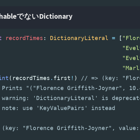
hableでないDictionary
t
recordTimes
:
DictionaryLiteral
=
[
"Flor
"Evel
"Evel
"Marl
int
(
recordTimes
.
first
!
)
// => (key: "Flor
 Prints "("Florence Griffith-Joyner", 10.
 warning: 'DictionaryLiteral' is deprecat
 note: use 'KeyValuePairs' instead
 (key: "Florence Griffith-Joyner", value: