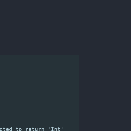
cted to return 'Int'