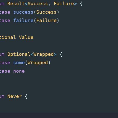
um
Result
<
Success
,
Failure
>
{
case
success
(
Success
)
case
failure
(
Failure
)
tional
Value
um
Optional
<
Wrapped
>
{
case
some
(
Wrapped
)
case
none
um
Never
{