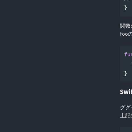
}
関数
fo
fu
}
Sw
ググ
上記の