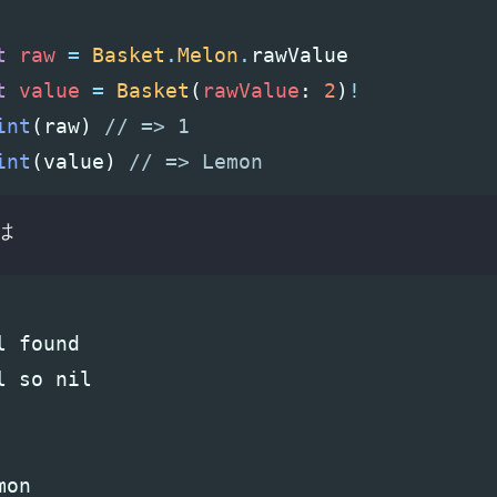
t
raw
=
Basket
.
Melon
.
rawValue
t
value
=
Basket
(
rawValue
:
2
)
!
int
(
raw
)
// => 1
int
(
value
)
// => Lemon
は
l found

l so nil
