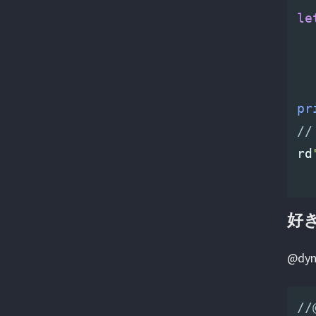
le
pr
//
rd
好き
@dy
//