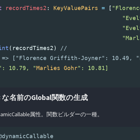
t
recordTimes2
:
KeyValuePairs
=
[
"Florenc
"Evel
"Evel
"Marl
int
(
recordTimes2
)
//                     
 => ["Florence Griffith-Joyner": 10.49, "
": 10.79, "
Marlies
Gohr
": 10.81]

な名前のGlobal関数の生成
namicCallable属性。関数ビルダーの一種。
@dynamicCallable                         