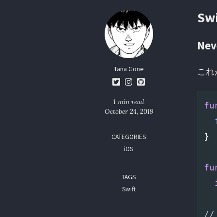
Sw
Ne
Tana Gone
これ
1 min read
fu
October 24, 2019
}
CATEGORIES
iOS
fu
TAGS
Swift
//