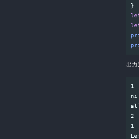
}
le
le
pr
pr
出力
1

ni
al
2

1
