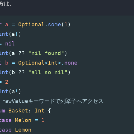
方は、
r
a
=
Optional
.
some
(
1
)
int
(
a
!
)
=
nil
int
(
a
??
"nil found"
)
t
b
=
Optional
<
Int
>.
none
int
(
b
??
"all so nil"
)
=
2
int
(
a
!
)
/ rawValueキーワードで列挙子へアクセス
um
Basket
:
Int
{
case
Melon
=
1
case
Lemon