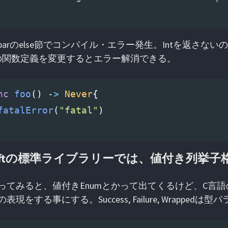
barのelse節でコンパイル・エラー発生。Intを返さ
oの関数定義を変更するとエラー解消できる。
nc
foo
()
->
Never
{
fatalError
(
"fatal"
)
iftの標準ライブラリーでは、値付き列挙子格
ってみると、値付きEnumとかって出てくるけど、C言語
表現をする事にする。Success, Failure, Wrapped