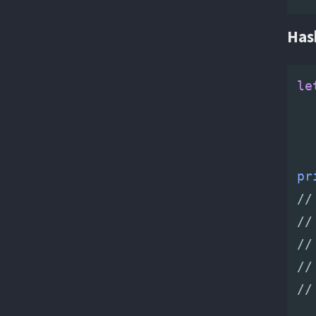
Has
le
pr
//
//
//
//
//