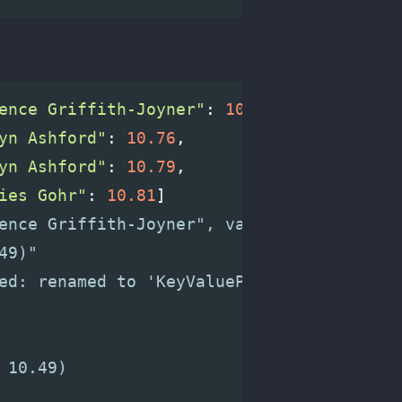
ence Griffith-Joyner"
:
10.49
,
yn Ashford"
:
10.76
,
yn Ashford"
:
10.79
,
ies Gohr"
:
10.81
]
ence Griffith-Joyner", value: 10.49)
49)"
ed: renamed to 'KeyValuePairs'
 10.49)