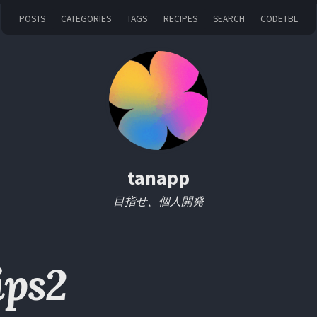
POSTS
CATEGORIES
TAGS
RECIPES
SEARCH
CODETBL
tanapp
目指せ、個人開発
ips2