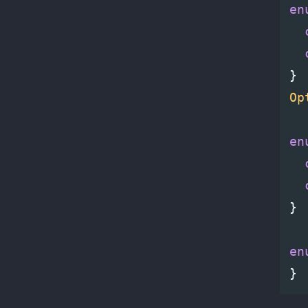
en
}
Op
en
}
en
}