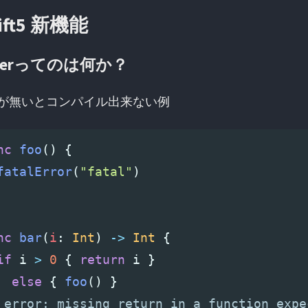
ift5 新機能
verってのは何か？
が無いとコンパイル出来ない例
nc
foo
()
{
fatalError
(
"fatal"
)
nc
bar
(
i
:
Int
)
->
Int
{
if
i
>
0
{
return
i
}
else
{
foo
()
}
 error: missing return in a function expe