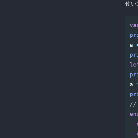
使い
va
pr
a
pr
le
pr
a
pr
/
en