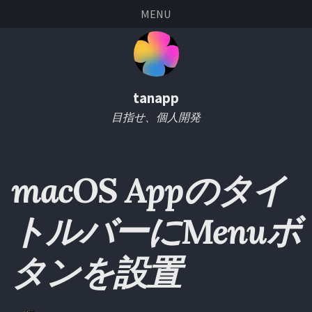
Skip
Skip
Skip
Skip
MENU
links
to
to
to
primary
content
footer
navigation
tanapp
目指せ、個人開発
macOS Appのタイ
トルバーにMenuボ
タンを設置