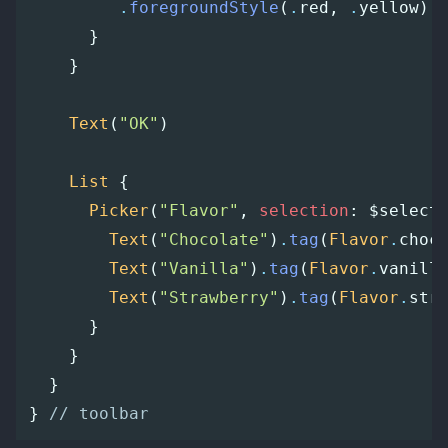
.
foregroundStyle
(
.
red
,
.
yellow
)
}
}
Text
(
"OK"
)
List
{
Picker
(
"Flavor"
,
selection
:
$select
Text
(
"Chocolate"
)
.
tag
(
Flavor
.
choc
Text
(
"Vanilla"
)
.
tag
(
Flavor
.
vanill
Text
(
"Strawberry"
)
.
tag
(
Flavor
.
str
}
}
}
}
// toolbar