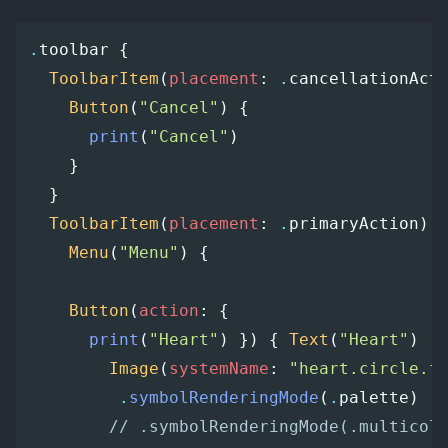
.
toolbar
{
ToolbarItem
(
placement
:
.
cancellationAct
Button
(
"Cancel"
)
{
print
(
"Cancel"
)
}
}
ToolbarItem
(
placement
:
.
primaryAction
)
Menu
(
"Menu"
)
{
Button
(
action
:
{
print
(
"Heart"
)
})
{
Text
(
"Heart"
)
Image
(
systemName
:
"heart.circle.f
.
symbolRenderingMode
(
.
palette
)
// .symbolRenderingMode(.multicol