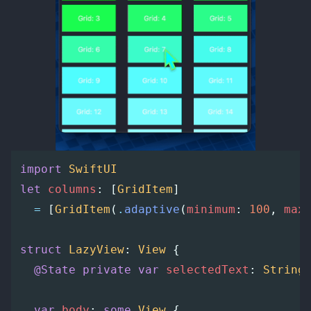
import
SwiftUI
let
columns
:
[
GridItem
]
=
[
GridItem
(
.
adaptive
(
minimum
:
100
,
max
struct
LazyView
:
View
{
@State
private
var
selectedText
:
String
var
body
:
some
View
{