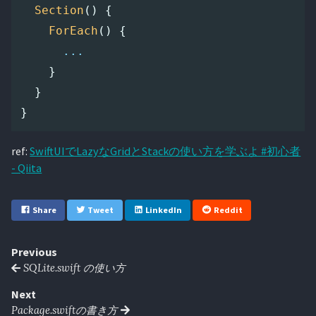
Section
()
{
ForEach
()
{
...
}
}
}
ref:
SwiftUIでLazyなGridとStackの使い方を学ぶよ #初心者
- Qiita
Share
Tweet
LinkedIn
Reddit
Previous
SQLite.swift の使い方
Next
Package.swiftの書き方