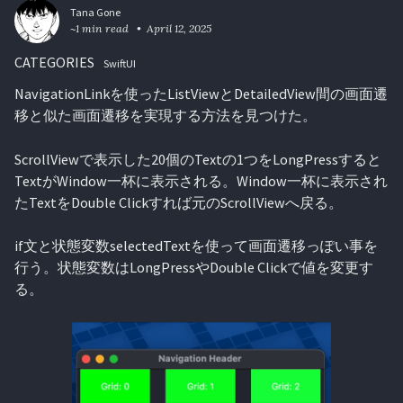
Tana Gone
~1 min read
April 12, 2025
CATEGORIES
SwiftUI
NavigationLinkを使ったListViewとDetailedView間の画面遷
移と似た画面遷移を実現する方法を見つけた。
ScrollViewで表示した20個のTextの1つをLongPressすると
TextがWindow一杯に表示される。Window一杯に表示され
たTextをDouble Clickすれば元のScrollViewへ戻る。
if文と状態変数selectedTextを使って画面遷移っぽい事を
行う。状態変数はLongPressやDouble Clickで値を変更す
る。