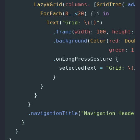
LazyVGrid
(
columns
:
[
GridItem
(
.
ada
ForEach
(
0
..<
20
)
{
i
in
Text
(
"Grid: 
\(
i
)
"
)
.
frame
(
width
:
100
,
height
:
.
background
(
Color
(
red
:
Doub
green
:
1
,
.
onLongPressGesture
{
selectedText
=
"Grid: 
\(
i
}
}
}
}
.
navigationTitle
(
"Navigation Header
}
}