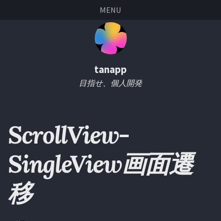
Skip
Skip
Skip
Skip
MENU
links
to
to
to
primary
content
footer
navigation
tanapp
目指せ、個人開発
ScrollView-
SingleView画面遷
移