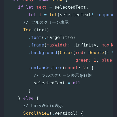
if
let
text
=
selectedText
,
let
i
=
Int
(
selectedText
!.
compone
// フルスクリーン表示
Text
(
text
)
.
font
(
.
largeTitle
)
.
frame
(
maxWidth
:
.
infinity
,
maxHe
.
background
(
Color
(
red
:
Double
(
i
*
green
:
1
,
blue
:
.
onTapGesture
(
count
:
2
)
{
// フルスクリーン表示を解除
selectedText
=
nil
}
}
else
{
// LazyVGrid表示
ScrollView
(
.
vertical
)
{