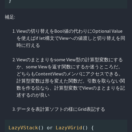
}
補足:
Viewの切り替えをBool値の代わりにOptional Value
を使えばif let構文でViewへの値渡しと切り替えを同
時に行える
Viewのまとまりをsome View型の計算型変数にする
か、some Viewを返す関数にするか迷うところだ。
どちらもContentViewのメンバにアクセスできる。
計算型変数は形を変えた関数だ。引数を取らない関
数を作る位なら、計算型変数でViewのまとまりを記
述するのが良い
データを表計算ソフトの様にGrid表記する
LazyVStack
()
or
LazyVGrid
()
{