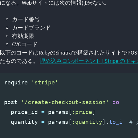
になる。Webサイトには次の情報は来ない。
カード番号
カードブランド
有効期限
CVCコード
以下のコードはRubyのSinatraで構築されたサイトで
たものである。
埋め込みコンポーネント | Stripe のド
require
'stripe'
post
'/create-checkout-session'
do
price_id
=
params
[
:price
]
quantity
=
params
[
:quantity
].
to_i
#