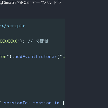
SinatraのPOSTデータハンドラ
></script>
XXXXXXX
"
);
// 公開鍵
ton
"
).
addEventListener
(
"
click
"
,
function 
{
sessionId
:
session
.
id
});