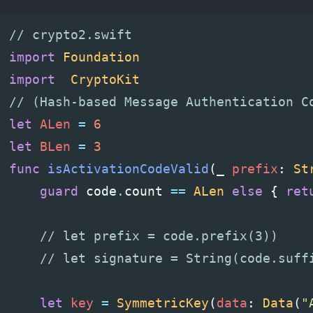
// crypto2.swift
import
Foundation
import
CryptoKit
// (Hash-based Message Authentication C
let
ALen
=
6
let
BLen
=
3
func
isActivationCodeValid
(
_
prefix
:
St
guard
code
.
count
==
ALen
else
{
ret
// let prefix = code.prefix(3))
// let signature = String(code.suff
let
key
=
SymmetricKey
(
data
:
Data
(
"