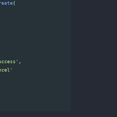
reate
(
uccess'
,
ncel'