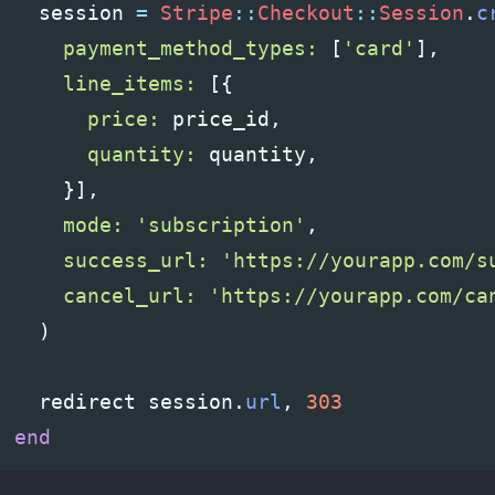
session
=
Stripe
::
Checkout
::
Session
.
c
payment_method_types: 
[
'card'
],
line_items: 
[{
price: 
price_id
,
quantity: 
quantity
,
}],
mode: 
'subscription'
,
success_url: 
'https://yourapp.com/s
cancel_url: 
'https://yourapp.com/ca
)
redirect
session
.
url
,
303
end