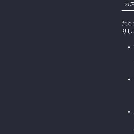
カ
たと
りし