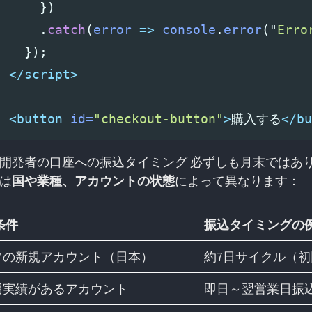
})
.
catch
(
error
=>
console
.
error
(
"
Erro
});
</script>
<button
id=
"checkout-button"
>
購入する
</bu
開発者の口座への振込タイミング 必ずしも月末ではありま
は
国や業種、アカウントの状態
によって異なります：
 条件
振込タイミングの
常の新規アカウント（日本）
約7日サイクル（初
用実績があるアカウント
即日～翌営業日振