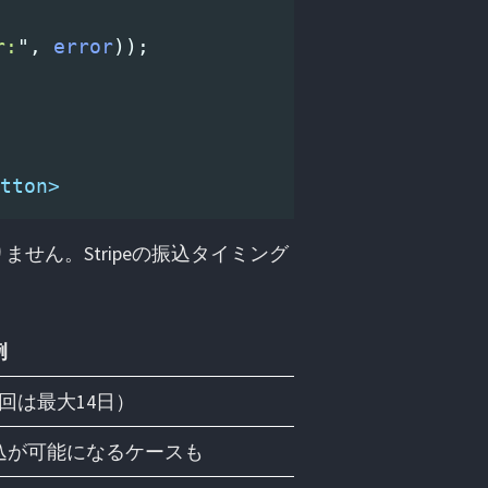
r:
"
,
error
));
tton>
せん。Stripeの振込タイミング
例
回は最大14日）
込が可能になるケースも