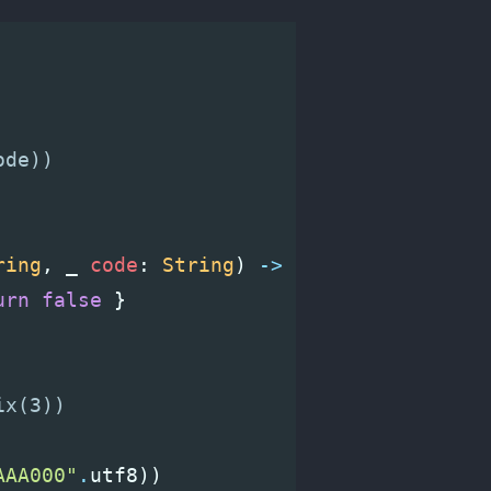
ode))
ring
,
_
code
:
String
)
->
Bool
{
urn
false
}
ix(3))
AAA000"
.
utf8
))