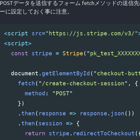
POSTデータを送信するフォーム fetchメソッドの送信先は
ーに設定しておく事に注意。
<script 
src=
"https://js.stripe.com/v3/"
<script>
const
stripe
=
Stripe
(
"
pk_test_XXXXXX
document
.
getElementById
(
"
checkout-but
fetch
(
"
/create-checkout-session
"
,
{
method
:
"
POST
"
})
.
then
(
response
=>
response
.
json
())
.
then
(
session
=>
{
return
stripe
.
redirectToCheckout
(