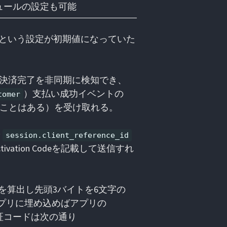
ュールの設定も可能
という設定が初期値になっていた
おけば決済完了を非同期に検知でき、
）支払い成功イベントの
tomer
入ることはある）を受け取れる。
や
session.client_reference_id
tion Codeを記載して送信すれ
sh値を算出し先頭3バイトを6文字の
アプリに埋め込めばアプリの
成、検証コードは次の通り