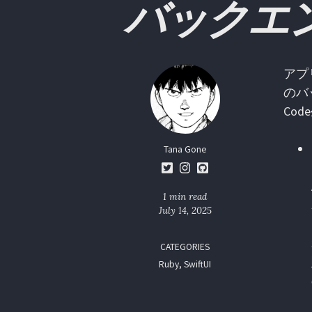
バックエ
アプ
のバ
Co
Tana Gone
1 min read
July 14, 2025
CATEGORIES
Ruby
SwiftUI