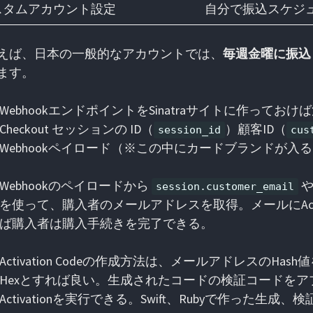
スタムアカウント設定
自分で振込スケジ
えば、日本の一般的なアカウントでは、
毎週金曜に振込
ます。
WebhookエンドポイントをSinatraサイトに作って
Checkout セッションの ID（
）顧客ID（
session_id
cus
Webhookペイロード（※この中にカードブランドが
Webhookのペイロードから
session.customer_email
を使って、購入者のメールアドレスを取得。メールにActiva
ば購入者は購入手続きを完了できる。
Activation Codeの作成方法は、メールアドレスのHa
Hexとすれば良い。生成されたコードの検証コードを
Activationを実行できる。Swift、Rubyで作った生