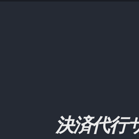
Skip
Skip
Skip
Skip
to
to
to
links
primary
content
footer
navigation
決済代行