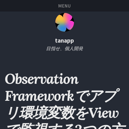
Skip
Skip
Skip
Skip
MENU
links
to
to
to
primary
content
footer
navigation
tanapp
目指せ、個人開発
Observation
Frameworkでアプ
リ環境変数をView