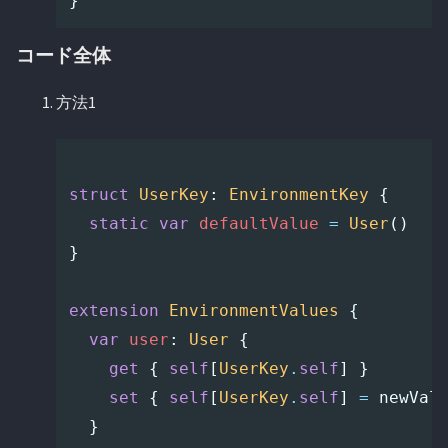
}
コード全体
方法1
struct
UserKey
:
EnvironmentKey
{
static
var
defaultValue
=
User
()
}
extension
EnvironmentValues
{
var
user
:
User
{
get
{
self
[
UserKey
.
self
]
}
set
{
self
[
UserKey
.
self
]
=
newVal
}