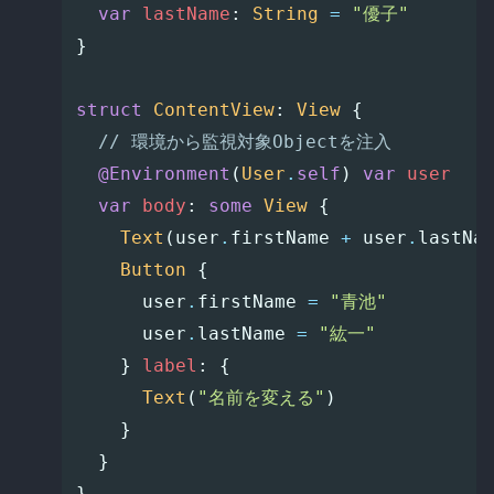
var
lastName
:
String
=
"優子"
}
struct
ContentView
:
View
{
// 環境から監視対象Objectを注入
@Environment
(
User
.
self
)
var
user
var
body
:
some
View
{
Text
(
user
.
firstName
+
user
.
lastNa
Button
{
user
.
firstName
=
"青池"
user
.
lastName
=
"紘一"
}
label
:
{
Text
(
"名前を変える"
)
}
}
}