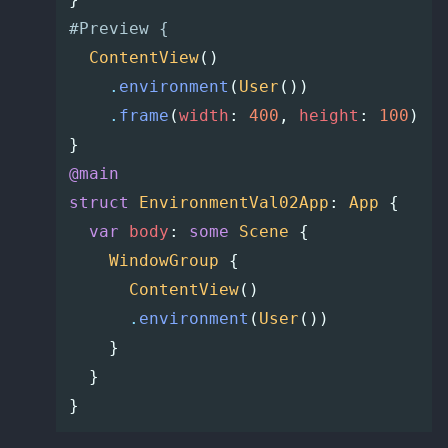
#Preview {
ContentView
()
.
environment
(
User
())
.
frame
(
width
:
400
,
height
:
100
)
}
@main
struct
EnvironmentVal02App
:
App
{
var
body
:
some
Scene
{
WindowGroup
{
ContentView
()
.
environment
(
User
())
}
}
}