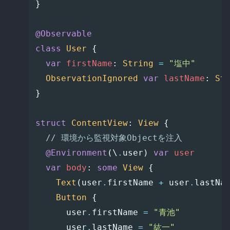
}
@Observable
class
User
{
var
firstName
:
String
=
"塩中"
ObservationIgnored
var
lastName
:
St
}
struct
ContentView
:
View
{
// 環境から監視対象Objectを注入
@Environment
(\
.
user
)
var
user
var
body
:
some
View
{
Text
(
user
.
firstName
+
user
.
lastNa
Button
{
user
.
firstName
=
"青池"
user
.
lastName
=
"紘一"