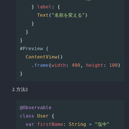
}
label
:
{
Text
(
"名前を変える"
)
}
}
}
#Preview {
ContentView
()
.
frame
(
width
:
400
,
height
:
100
)
}
方法2
@Observable
class
User
{
var
firstName
:
String
=
"塩中"