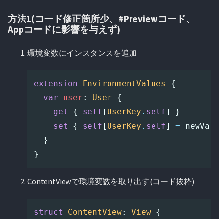
方法1(コード修正箇所少、#Previewコード、
Appコードに影響を与えず)
環境変数にインスタンスを追加
extension
EnvironmentValues
{
var
user
:
User
{
get
{
self
[
UserKey
.
self
]
}
set
{
self
[
UserKey
.
self
]
=
newVal
}
}
ContentViewで環境変数を取り出す(コード抜粋)
struct
ContentView
:
View
{