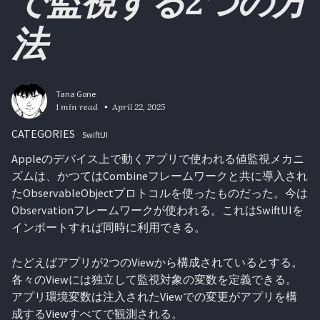
で監視する2つの方
法
Tana Gone
1 min read
April 22, 2025
CATEGORIES
SwiftUI
Appleのデバイス上で動くアプリで使われる値監視メカニ
ズムは、かつてはCombineフレームワークと共に導入され
たObservableObjectプロトコルを使ったものだった。今は
Observationフレームワークが使われる。これはSwiftUIを
インポートすれば同時に利用できる。
たどえばアプリが2つのViewから構成されているとする。
各々のViewには独立して監視対象の変数を定義できる。
アプリ環境変数は注入されたViewでの変更がアプリを構
成するViewすべてで観測される。