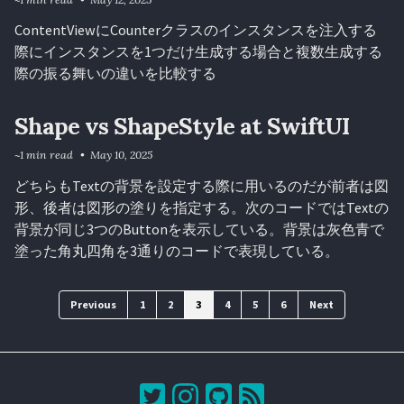
ContentViewにCounterクラスのインスタンスを注入する
際にインスタンスを1つだけ生成する場合と複数生成する
際の振る舞いの違いを比較する
Shape vs ShapeStyle at SwiftUI
~1 min read
May 10, 2025
どちらもTextの背景を設定する際に用いるのだが前者は図
形、後者は図形の塗りを指定する。次のコードではTextの
背景が同じ3つのButtonを表示している。背景は灰色青で
塗った角丸四角を3通りのコードで表現している。
Previous
1
2
3
4
5
6
Next