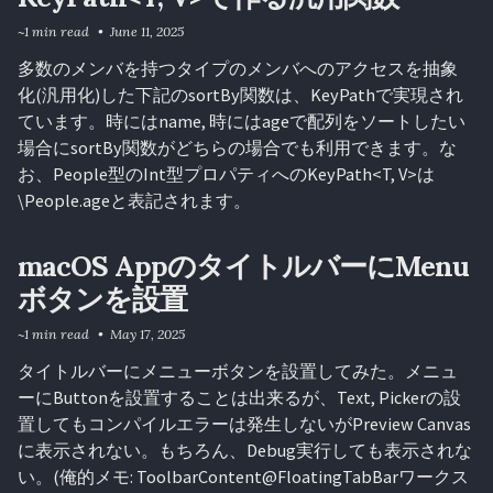
~1 min read
June 11, 2025
多数のメンバを持つタイプのメンバへのアクセスを抽象
化(汎用化)した下記のsortBy関数は、KeyPathで実現され
ています。時にはname, 時にはageで配列をソートしたい
場合にsortBy関数がどちらの場合でも利用できます。な
お、People型のInt型プロパティへのKeyPath<T, V>は
\People.ageと表記されます。
macOS AppのタイトルバーにMenu
ボタンを設置
~1 min read
May 17, 2025
タイトルバーにメニューボタンを設置してみた。メニュ
ーにButtonを設置することは出来るが、Text, Pickerの設
置してもコンパイルエラーは発生しないがPreview Canvas
に表示されない。もちろん、Debug実行しても表示されな
い。(俺的メモ: ToolbarContent@FloatingTabBarワークス