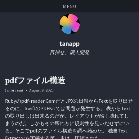
Skip
Skip
Skip
Skip
MENU
links
to
to
to
primary
content
footer
navigation
tanapp
目指せ、個人開発
pdfファイル構造
1 min read
August 9, 2025
Rubyのpdf-reader GemだとJPXの日報からTextを取り出せ
るのに、SwiftのPDFKitでは問題が発生する。 表からText
の取り出しは出来るのだが、レイアウトが酷く壊れてし
まうのだ。しかもその壊れ方に規則性を見いだせずにい
る。そこでpdfのファイル構造を調べ始めた。 独自Text
Extractorを実装する第一歩は、圧縮された