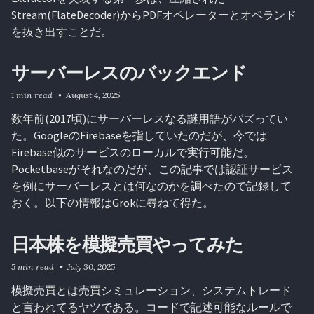
Stream(FlateDecoder)からPDFオペレーターとオペランド
を抜き出すことだ。
サーバーレスのバックエンド
1 min read
August 4, 2025
数年前(2017頃)にサーバーレスなる謎用語がバズってい
た。GoogleのFirebaseを指していたのだが、今では
Firebase似のサービスのローカルで実行可能だ。
Pocketbaseがそれなのだが、この記事では認証サービス
を例にサーバーレスとは何なのかを調べたので記録して
おく。以下の情報はGrokに尋ねて得た。
日本株を模擬売買やってみた
5 min read
July 30, 2025
模擬売買とは売買シミュレーション、システムトレード
と言われてるヤツである。コードで記述可能なルールで