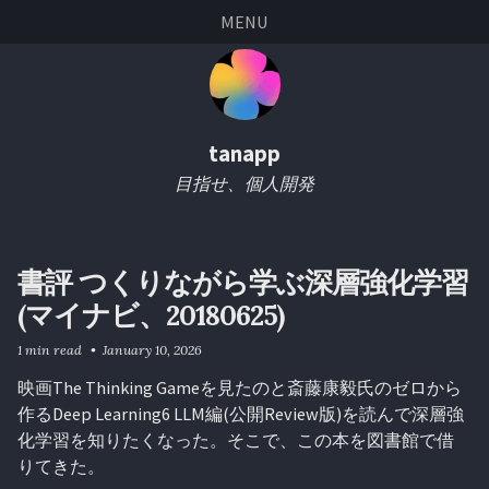
Skip
Skip
Skip
Skip
MENU
links
to
to
to
primary
content
footer
navigation
tanapp
目指せ、個人開発
書評 つくりながら学ぶ深層強化学習
(マイナビ、20180625)
1 min read
January 10, 2026
映画The Thinking Gameを見たのと斎藤康毅氏のゼロから
作るDeep Learning6 LLM編(公開Review版)を読んで深層強
化学習を知りたくなった。そこで、この本を図書館で借
りてきた。